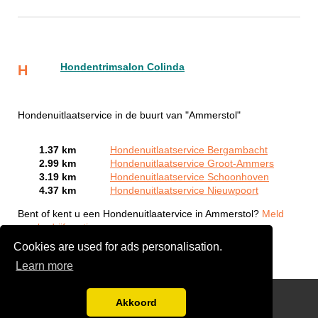
Hondentrimsalon Colinda
H
Hondenuitlaatservice in de buurt van "Ammerstol"
1.37 km
Hondenuitlaatservice Bergambacht
2.99 km
Hondenuitlaatservice Groot-Ammers
3.19 km
Hondenuitlaatservice Schoonhoven
4.37 km
Hondenuitlaatservice Nieuwpoort
Bent of kent u een Hondenuitlaatervice in Ammerstol?
Meld
een bedrijf gratis aan
Cookies are used for ads personalisation.
Learn more
links
Akkoord