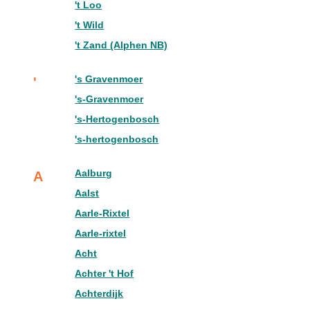
't Loo
't Wild
't Zand (Alphen NB)
's Gravenmoer
'
's-Gravenmoer
's-Hertogenbosch
's-hertogenbosch
Aalburg
A
Aalst
Aarle-Rixtel
Aarle-rixtel
Acht
Achter 't Hof
Achterdijk