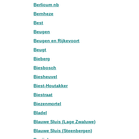
Berlicum nb
Bernheze
Best
Beugen
Beugen en Rijkevoort
Beugt
Bieberg
Biesbosch
Biesheuvel
Biest-Houtakker
Biestraat
Biezenmortel
Bladel
Blauwe Sluis (Lage Zwaluwe)
Blauwe Sluis (Steenbergen)