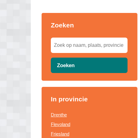
Zoeken
Zoeken
In provincie
Drenthe
Flevoland
Friesland