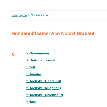
Voorpagina
> Noord-Brabant
Hondenuitlaatservice Noord-Brabant
's Gravenmoer
&
's-Hertogenbosch
't Coll
't Haantje
't Hoekske (Oosteind)
't Hoekske (Rucphen)
't Hoekske (Ulvenhout)
't Hout