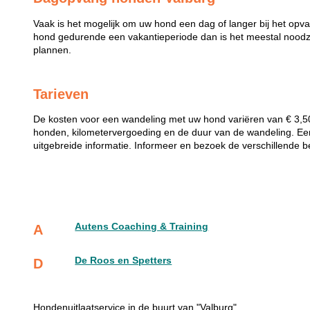
Vaak is het mogelijk om uw hond een dag of langer bij het opv
hond gedurende een vakantieperiode dan is het meestal noodzak
plannen.
Tarieven
De kosten voor een wandeling met uw hond variëren van € 3,50 
honden, kilometervergoeding en de duur van de wandeling. Een
uitgebreide informatie. Informeer en bezoek de verschillende b
Autens Coaching & Training
A
De Roos en Spetters
D
Hondenuitlaatservice in de buurt van "Valburg"