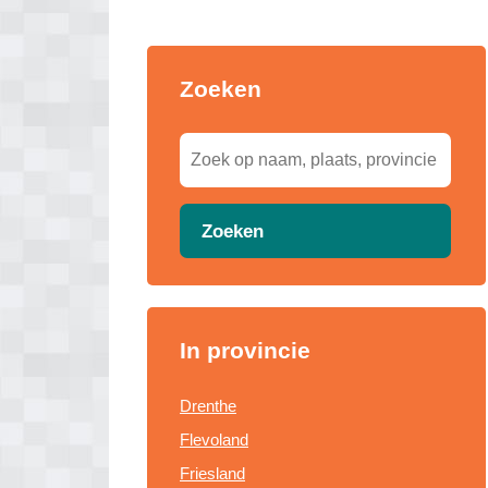
Zoeken
Zoeken
In provincie
Drenthe
Flevoland
Friesland