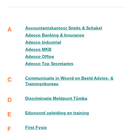
Accountantskantoor Smids & Schakel
A
Adecco Banking & Insurance
Adecco Industrial
Adecco MKB
Adecco Office
Adecco Top Secretaries
Communicatie in Woord en Beeld Advies- &
C
Trainingsbureau
Discriminatie Meldpunt Tûmba
D
Edunoord opleiding en training
E
First Fysio
F