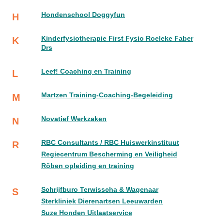
Hondenschool Doggyfun
H
Kinderfysiotherapie First Fysio Roeleke Faber
K
Drs
Leef! Coaching en Training
L
Martzen Training-Coaching-Begeleiding
M
Novatief Werkzaken
N
RBC Consultants / RBC Huiswerkinstituut
R
Regiecentrum Bescherming en Veiligheid
Röben opleiding en training
Schrijfburo Terwisscha & Wagenaar
S
Sterkliniek Dierenartsen Leeuwarden
Suze Honden Uitlaatservice