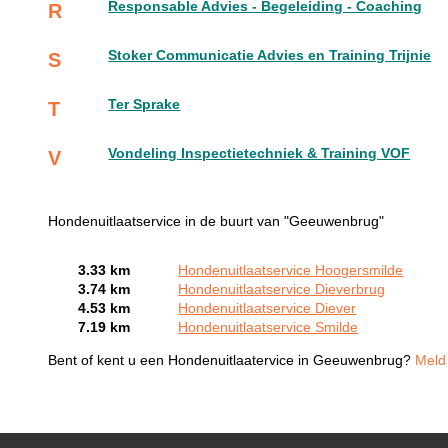
Responsable Advies - Begeleiding - Coaching
R
Stoker Communicatie Advies en Training Trijnie
S
Ter Sprake
T
Vondeling Inspectietechniek & Training VOF
V
Hondenuitlaatservice in de buurt van "Geeuwenbrug"
3.33 km
Hondenuitlaatservice Hoogersmilde
3.74 km
Hondenuitlaatservice Dieverbrug
4.53 km
Hondenuitlaatservice Diever
7.19 km
Hondenuitlaatservice Smilde
Bent of kent u een Hondenuitlaatervice in Geeuwenbrug?
Meld 