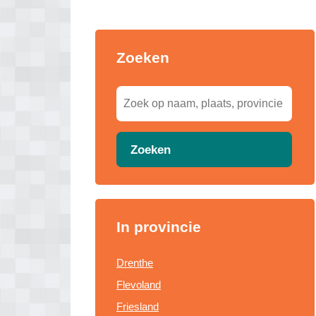
Zoeken
Zoeken
In provincie
Drenthe
Flevoland
Friesland